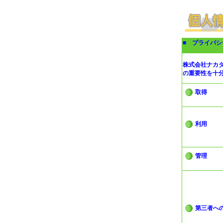
■ プライバ
株式会社ナカ
の重要性を十
取得
利用
管理
第三者へ