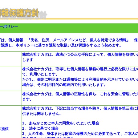
シーポリシー
ダは、個人情報 『氏名、住所、メールアドレスなど、個人を特定できる情報』 保
分認識し、本ポリシーに基づき適切な取扱い及び保護をするよう努めます。
株式会社ナカダは、適法かつ公正な手段によって、個人情報を取得い
します
株式会社ナカダは、取得した個人情報を業務の遂行上必要な限りにお
て、利用いたします。
ただし、個別に明示または通知等により利用目的を示させていただい
場合は、その利用目的の範囲内で利用いたします。
株式会社ナカダは、個人情報の正確性を保ち、これを安全に管理いた
ます。
株式会社ナカダは、下記に該当する場合を除き、個人情報を第三者に
供または開示しません。
1、 あらかじめご本人の同意をいただいた場合
2、 法令に基づく場合
の提供
3、人の生命、身体または財産の保護のために必要であって、ご本人