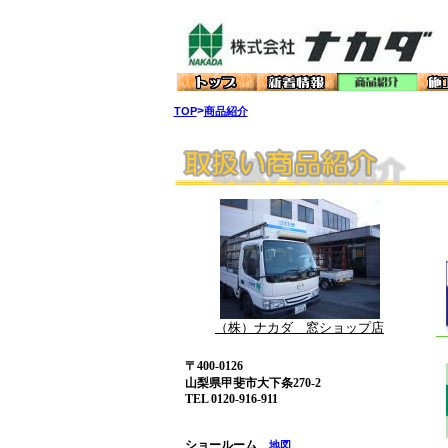
>
TOP
商品紹介
（株）ナカダ 窓ショップ店
〒400-0126
山梨県甲斐市大下条270-2
TEL 0120-916-911
ショールーム
地図