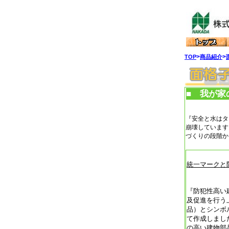
>
>
TOP
商品紹介
■ 我が家
『安全と水はタ
崩壊しています
づくりの段階か
統一マークと
『防犯性高い
及促進を行う
品）とシンボ
て作成しまし
の高い建物部